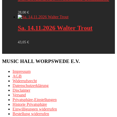
28,00
€
Sa. 14.11.2026 Walter Trout
43,05
€
MUSIC HALL WORPSWEDE E.V.
Impressum
AGB
Widerrufsrecht
Datenschutzerklärung
Disclaimer
Versand
Privatsphäre-Einstellungen
Historie Privatsphäre
Einwilligungen widerrufen
Bestellung widerrufen