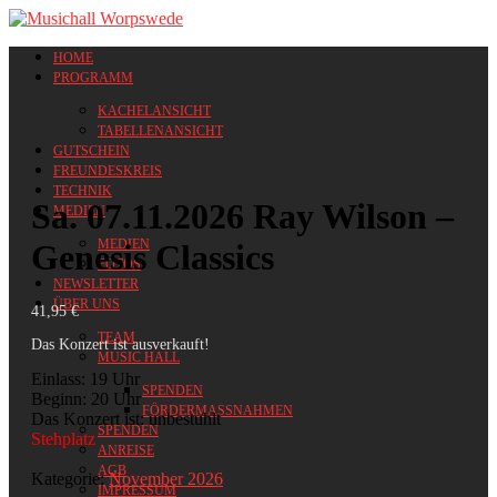
HOME
PROGRAMM
KACHELANSICHT
TABELLENANSICHT
GUTSCHEIN
FREUNDESKREIS
TECHNIK
Sa. 07.11.2026 Ray Wilson –
MEDIEN
MEDIEN
Genesis Classics
FOTOS
NEWSLETTER
ÜBER UNS
41,95
€
TEAM
Das Konzert ist ausverkauft!
MUSIC HALL
Einlass: 19 Uhr
SPENDEN
Beginn: 20 Uhr
FÖRDERMASSNAHMEN
Das Konzert ist: unbestuhlt
SPENDEN
Stehplatz
ANREISE
AGB
Kategorie:
November 2026
IMPRESSUM