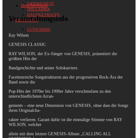
DATENSCHUTZ
Beschreibung
DISCLAIMER
HÄUFIGE FRAGEN
Veranstaltungsinfo
MEIN KONTO
GUTSCHEINE
Ray Wilson
GENESIS CLASSIC
RAY WILSON, der Ex-Sänger von GENESIS, präsentiert die
größten Hits der
Bandgeschichte und seiner Solokarriere.
Facettenreiche Songstrukturen aus der progressiven Rock-Ära der
Band sowie die
Pop-Hits der 1970er bis 1990er Jahre verschmelzen zu den
unterschiedlichsten Arran-
gements – eine neue Dimension von GENESIS, ohne dass die Songs
ihren Originalcha-
rakter verlieren. Garant dafür ist die einmalige Stimme von RAY
WILSON, welcher
allein mit dem letzten GENESIS-Album „CALLING ALL