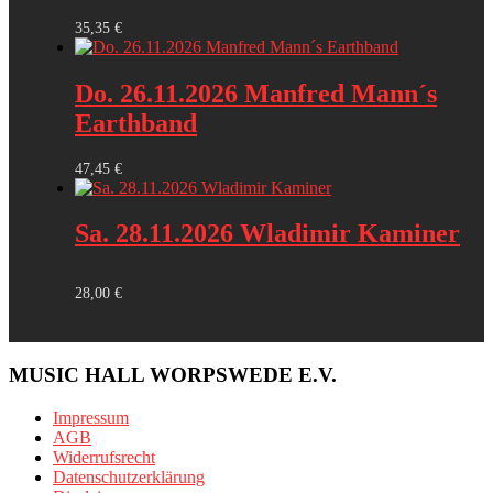
35,35
€
Do. 26.11.2026 Manfred Mann´s
Earthband
47,45
€
Sa. 28.11.2026 Wladimir Kaminer
28,00
€
MUSIC HALL WORPSWEDE E.V.
Impressum
AGB
Widerrufsrecht
Datenschutzerklärung