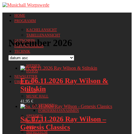
HOME
PROGRAMM
KACHELANSICHT
TABELLENANSICHT
November 2026
GUTSCHEIN
FREUNDESKREIS
TECHNIK
MEDIEN
MEDIEN
FOTOS
NEWSLETTER
Fr. 06.11.2026 Ray Wilson &
ÜBER UNS
Stiltskin
TEAM
MUSIC HALL
41,95
€
SPENDEN
FÖRDERMASSNAHMEN
SPENDEN
Sa. 07.11.2026 Ray Wilson –
ANREISE
Genesis Classics
AGB
IMPRESSUM