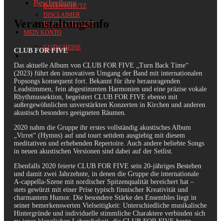
Beschreibung
DATENSCHUTZ
DISCLAIMER
Veranstaltungsinfo
HÄUFIGE FRAGEN
MEIN KONTO
GUTSCHEINE
CLUB FOR FIVE
Das aktuelle Album von CLUB FOR FIVE „Turn Back Time“
(2023) führt den innovativen Umgang der Band mit internationalen
Popsongs konsequent fort. Bekannt für ihre herausragenden
Leadstimmen, fein abgestimmten Harmonien und eine präzise vokale
Rhythmussektion, begeistert CLUB FOR FIVE ebenso mit
außergewöhnlichen unverstärkten Konzerten in Kirchen und anderen
akustisch besonders geeigneten Räumen.
2020 nahm die Gruppe ihr erstes vollständig akustisches Album
„Virret“ (Hymns) auf und tourt seitdem ausgiebig mit diesem
meditativen und erhebenden Repertoire. Auch andere beliebte Songs
in neuen akustischen Versionen sind dabei auf der Setlist.
Ebenfalls 2020 feierte CLUB FOR FIVE sein 20-jähriges Bestehen
und damit zwei Jahrzehnte, in denen die Gruppe die internationale
A-cappella-Szene mit nordischer Spitzenqualität bereichert hat –
stets gewürzt mit einer Prise typisch finnischer Kreativität und
charmantem Humor. Die besondere Stärke des Ensembles liegt in
seiner bemerkenswerten Vielseitigkeit: Unterschiedliche musikalische
Hintergründe und individuelle stimmliche Charaktere verbinden sich