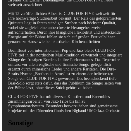
zu jener klanglichen Lebendigkeit, die CLUB FOR FIVE heute
weltweit auszeichnet.
Mit 13 veröffentlichten Alben ist CLUB FOR FIVE weltweit für
ihre hochwertige Studioarbeit bekannt. Der Reiz des goldprämierten
Quintetts liegt in ihrem ständigen Streben nach höchster Qualität,
wobei sie zugleich eine unbeschwerte Herangehensweise
aufrechterhalten. Durch ihre klangliche Flexibilität und ansteckende
Energie auf der Bühne fühlen sie sich auf großen Festivalbühnen
genauso zu Hause wie bei akustischen Kirchenauftritten.
Beeinflusst von internationalem Pop und Jazz bleibt CLUB FOR
FIVE tief in der nordischen Musiktradition verwurzelt und integriert
Klänge des frostigen Nordens in ihre Performances. Das Repertoire
umfasst vor allem englische und finnische Songs, gelegentlich
ergänzt durch chinesische Lieder und andere Raritäten. Die Dire-
Straits-Hymne „Brothers in Arms“ ist zu einem der beliebtesten
Songs von CLUB FOR FIVE geworden. Das beeindruckend tiefe
Bass-Solo sorgt stets dafür, dass das Publikum die Sänger selten von
der Bühne lässt, ohne dieses Stück gehört zu haben.
CLUB FOR FIVE hat mit diversen Künstlern und Ensembles
zusammengearbeitet, von Jazz-Trios bis hin zu
Symphonieorchestern. Besonders hervorzuheben sind gemeinsame
Projekte mit der führenden finnischen Bigband UMO Jazz Orchestra.
Sonstige