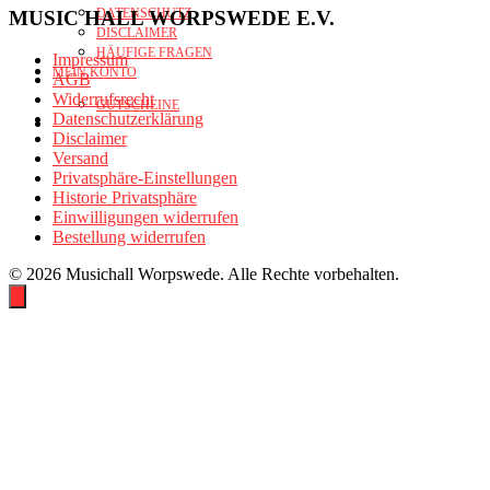
DATENSCHUTZ
MUSIC HALL WORPSWEDE E.V.
DISCLAIMER
HÄUFIGE FRAGEN
Impressum
MEIN KONTO
AGB
Widerrufsrecht
GUTSCHEINE
Datenschutzerklärung
Disclaimer
Versand
Privatsphäre-Einstellungen
Historie Privatsphäre
Einwilligungen widerrufen
Bestellung widerrufen
© 2026 Musichall Worpswede. Alle Rechte vorbehalten.