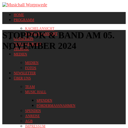
HOME
PROGRAMM
KACHELANSICHT
STOPPOK & BAND AM 05.
TABELLENANSICHT
GUTSCHEIN
NOVEMBER 2024
FREUNDESKREIS
TECHNIK
MEDIEN
MEDIEN
FOTOS
NEWSLETTER
ÜBER UNS
TEAM
MUSIC HALL
SPENDEN
FÖRDERMASSNAHMEN
SPENDEN
ANREISE
AGB
IMPRESSUM