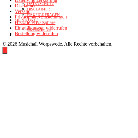
Datenschutzerklärung
DATENSCHUTZ
Disclaimer
DISCLAIMER
Versand
HÄUFIGE FRAGEN
Privatsphäre-Einstellungen
MEIN KONTO
Historie Privatsphäre
Einwilligungen widerrufen
GUTSCHEINE
Bestellung widerrufen
© 2026 Musichall Worpswede. Alle Rechte vorbehalten.