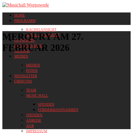
HOME
PROGRAMM
KACHELANSICHT
MERQURY AM 27.
TABELLENANSICHT
GUTSCHEIN
FEBRUAR 2026
FREUNDESKREIS
TECHNIK
MEDIEN
MEDIEN
FOTOS
NEWSLETTER
ÜBER UNS
TEAM
MUSIC HALL
SPENDEN
FÖRDERMASSNAHMEN
SPENDEN
ANREISE
AGB
IMPRESSUM