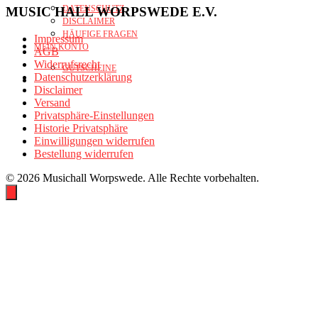
DATENSCHUTZ
MUSIC HALL WORPSWEDE E.V.
DISCLAIMER
HÄUFIGE FRAGEN
Impressum
MEIN KONTO
AGB
Widerrufsrecht
GUTSCHEINE
Datenschutzerklärung
Disclaimer
Versand
Privatsphäre-Einstellungen
Historie Privatsphäre
Einwilligungen widerrufen
Bestellung widerrufen
© 2026 Musichall Worpswede. Alle Rechte vorbehalten.