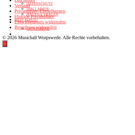
Disclaimer
DATENSCHUTZ
Versand
DISCLAIMER
Privatsphäre-Einstellungen
HÄUFIGE FRAGEN
Historie Privatsphäre
MEIN KONTO
Einwilligungen widerrufen
Bestellung widerrufen
GUTSCHEINE
© 2026 Musichall Worpswede. Alle Rechte vorbehalten.