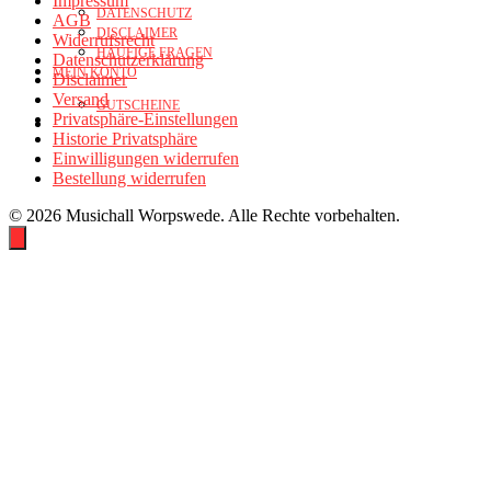
Impressum
DATENSCHUTZ
AGB
DISCLAIMER
Widerrufsrecht
HÄUFIGE FRAGEN
Datenschutzerklärung
MEIN KONTO
Disclaimer
Versand
GUTSCHEINE
Privatsphäre-Einstellungen
Historie Privatsphäre
Einwilligungen widerrufen
Bestellung widerrufen
© 2026 Musichall Worpswede. Alle Rechte vorbehalten.