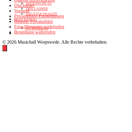
Datenschutzerklärung
DATENSCHUTZ
Disclaimer
DISCLAIMER
Versand
HÄUFIGE FRAGEN
Privatsphäre-Einstellungen
MEIN KONTO
Historie Privatsphäre
Einwilligungen widerrufen
GUTSCHEINE
Bestellung widerrufen
© 2026 Musichall Worpswede. Alle Rechte vorbehalten.