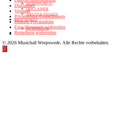
Datenschutzerklärung
DATENSCHUTZ
Disclaimer
DISCLAIMER
Versand
HÄUFIGE FRAGEN
Privatsphäre-Einstellungen
MEIN KONTO
Historie Privatsphäre
Einwilligungen widerrufen
GUTSCHEINE
Bestellung widerrufen
© 2026 Musichall Worpswede. Alle Rechte vorbehalten.