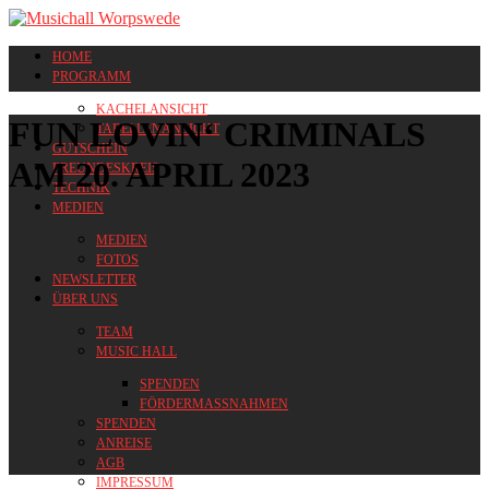
HOME
PROGRAMM
KACHELANSICHT
FUN LOVIN‘ CRIMINALS
TABELLENANSICHT
GUTSCHEIN
AM 20. APRIL 2023
FREUNDESKREIS
TECHNIK
MEDIEN
MEDIEN
FOTOS
NEWSLETTER
ÜBER UNS
TEAM
MUSIC HALL
SPENDEN
FÖRDERMASSNAHMEN
SPENDEN
ANREISE
AGB
IMPRESSUM