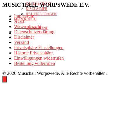
DATENSCHUTZ
MUSIC HALL WORPSWEDE E.V.
DISCLAIMER
HÄUFIGE FRAGEN
Impressum
MEIN KONTO
AGB
Widerrufsrecht
GUTSCHEINE
Datenschutzerklärung
Disclaimer
Versand
Privatsphäre-Einstellungen
Historie Privatsphäre
Einwilligungen widerrufen
Bestellung widerrufen
© 2026 Musichall Worpswede. Alle Rechte vorbehalten.