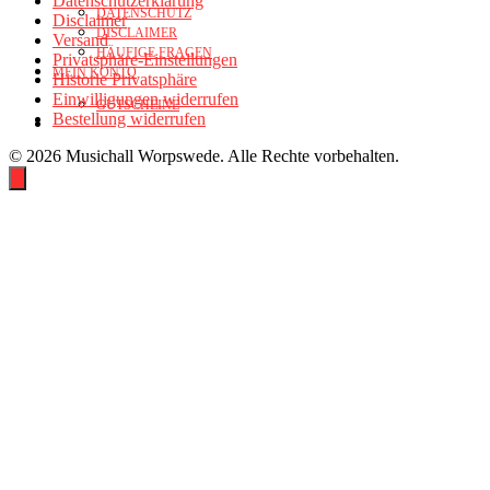
Datenschutzerklärung
DATENSCHUTZ
Disclaimer
DISCLAIMER
Versand
HÄUFIGE FRAGEN
Privatsphäre-Einstellungen
MEIN KONTO
Historie Privatsphäre
Einwilligungen widerrufen
GUTSCHEINE
Bestellung widerrufen
© 2026 Musichall Worpswede. Alle Rechte vorbehalten.