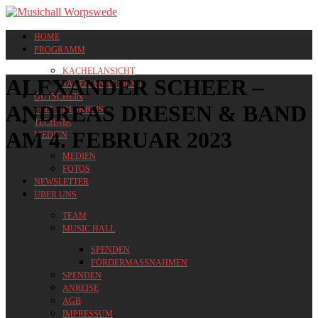
HOME
PROGRAMM
KACHELANSICHT
ALEXANDER SCHEER –
TABELLENANSICHT
GUTSCHEIN
ANDREAS DRESEN & BAND
FREUNDESKREIS
TECHNIK
AM 4. FEBRUAR 2023
MEDIEN
MEDIEN
FOTOS
NEWSLETTER
ÜBER UNS
TEAM
MUSIC HALL
SPENDEN
FÖRDERMASSNAHMEN
SPENDEN
ANREISE
AGB
IMPRESSUM